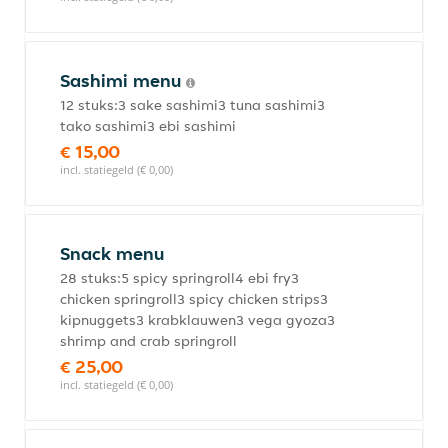
Sashimi menu
12 stuks:3 sake sashimi3 tuna sashimi3
tako sashimi3 ebi sashimi
€ 15,00
incl. statiegeld (€ 0,00)
Snack menu
28 stuks:5 spicy springroll4 ebi fry3
chicken springroll3 spicy chicken strips3
kipnuggets3 krabklauwen3 vega gyoza3
shrimp and crab springroll
€ 25,00
incl. statiegeld (€ 0,00)