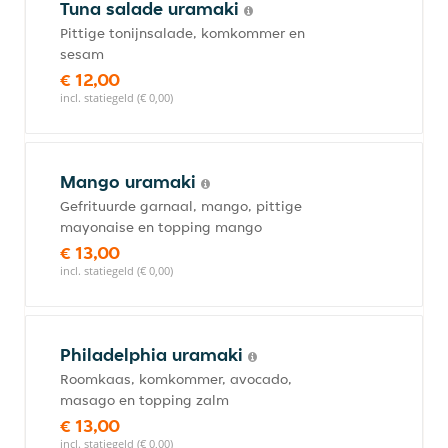
Tuna salade uramaki
Pittige tonijnsalade, komkommer en
sesam
€ 12,00
incl. statiegeld (€ 0,00)
Mango uramaki
Gefrituurde garnaal, mango, pittige
mayonaise en topping mango
€ 13,00
incl. statiegeld (€ 0,00)
Philadelphia uramaki
Roomkaas, komkommer, avocado,
masago en topping zalm
€ 13,00
incl. statiegeld (€ 0,00)