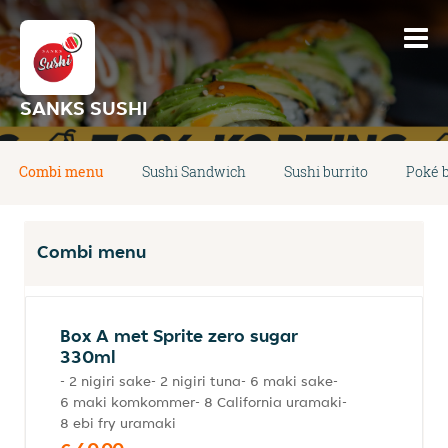
SANKS SUSHI
Combi menu
Sushi Sandwich
Sushi burrito
Poké 
Combi menu
Box A met Sprite zero sugar
330ml
- 2 nigiri sake- 2 nigiri tuna- 6 maki sake-
6 maki komkommer- 8 California uramaki-
8 ebi fry uramaki