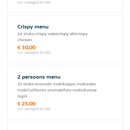
incl. statiegeld (€ 0,00)
Crispy menu
24 stuks:crispy sakecrispy ebicrispy
chicken
€ 30,00
incl. statiegeld (€ 0,00)
2 persoons menu
33 stuks:avocado makikappa makisake
makiCalifornia uramakifuto makidiverse
nigiri
€ 25,00
incl. statiegeld (€ 0,00)