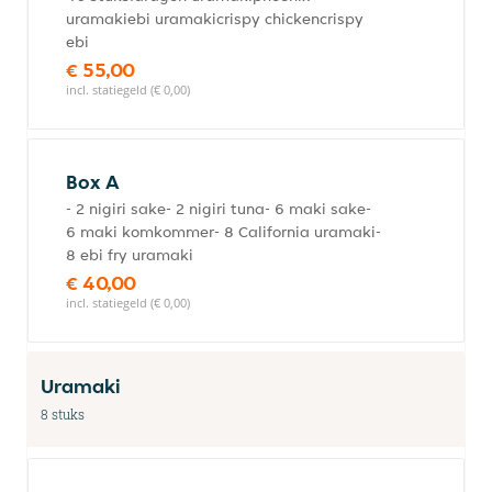
uramakiebi uramakicrispy chickencrispy
ebi
€ 55,00
incl. statiegeld (€ 0,00)
Box A
- 2 nigiri sake- 2 nigiri tuna- 6 maki sake-
6 maki komkommer- 8 California uramaki-
8 ebi fry uramaki
€ 40,00
incl. statiegeld (€ 0,00)
Uramaki
8 stuks