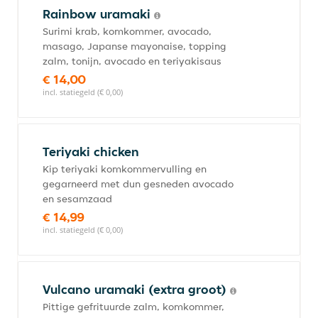
Rainbow uramaki
Surimi krab, komkommer, avocado,
masago, Japanse mayonaise, topping
zalm, tonijn, avocado en teriyakisaus
€ 14,00
incl. statiegeld (€ 0,00)
Teriyaki chicken
Kip teriyaki komkommervulling en
gegarneerd met dun gesneden avocado
en sesamzaad
€ 14,99
incl. statiegeld (€ 0,00)
Vulcano uramaki (extra groot)
Pittige gefrituurde zalm, komkommer,