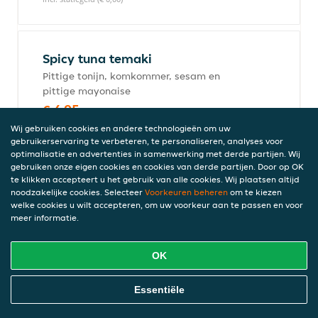
Spicy tuna temaki
Pittige tonijn, komkommer, sesam en
pittige mayonaise
€ 4,95
incl. statiegeld (€ 0,00)
Wij gebruiken cookies en andere technologieën om uw
gebruikerservaring te verbeteren, te personaliseren, analyses voor
optimalisatie en advertenties in samenwerking met derde partijen. Wij
gebruiken onze eigen cookies en cookies van derde partijen. Door op OK
Ebi temaki
te klikken accepteert u het gebruik van alle cookies. Wij plaatsen altijd
noodzakelijke cookies. Selecteer
Voorkeuren beheren
om te kiezen
Gefrituurde garnaal, komkommer, sesam,
welke cookies u wilt accepteren, om uw voorkeur aan te passen en voor
Japanse mayonaise en chilisaus
meer informatie.
€ 4,95
incl. statiegeld (€ 0,00)
OK
Online Eten Bestellen
Essentiële
Unagi temaki