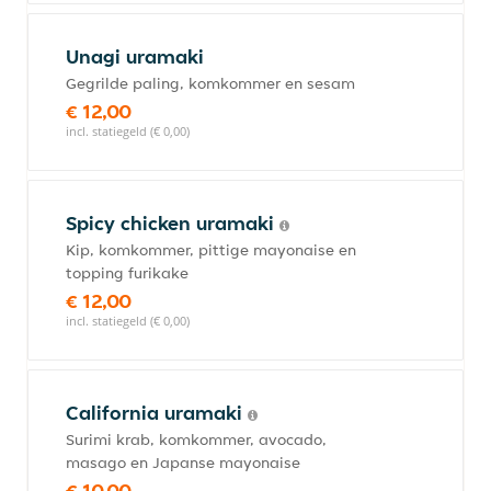
Unagi uramaki
Gegrilde paling, komkommer en sesam
€ 12,00
incl. statiegeld (€ 0,00)
Spicy chicken uramaki
Kip, komkommer, pittige mayonaise en
topping furikake
€ 12,00
incl. statiegeld (€ 0,00)
California uramaki
Surimi krab, komkommer, avocado,
masago en Japanse mayonaise
€ 10,00