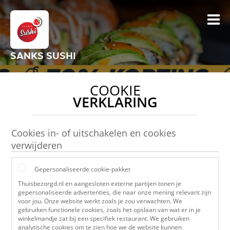
SANKS SUSHI
COOKIE
VERKLARING
Cookies in- of uitschakelen en cookies
verwijderen
Gepersonaliseerde cookie-pakket
Thuisbezorgd.nl en aangesloten externe partijen tonen je
gepersonaliseerde advertenties, die naar onze mening relevant zijn
voor jou. Onze website werkt zoals je zou verwachten. We
gebruiken functionele cookies, zoals het opslaan van wat er in je
winkelmandje zat bij een specifiek restaurant. We gebruiken
analytische cookies om te zien hoe we de website kunnen